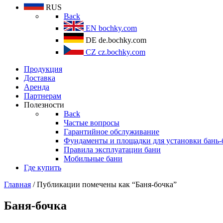
RUS
Back
EN
bochky.com
DE
de.bochky.com
CZ
cz.bochky.com
Продукция
Доставка
Аренда
Партнерам
Полезности
Back
Частые вопросы
Гарантийное обслуживание
Фундаменты и площадки для установки бань-
Правила эксплуатации бани
Мобильные бани
Где купить
Главная
/ Публикации помечены как “Баня-бочка”
Баня-бочка