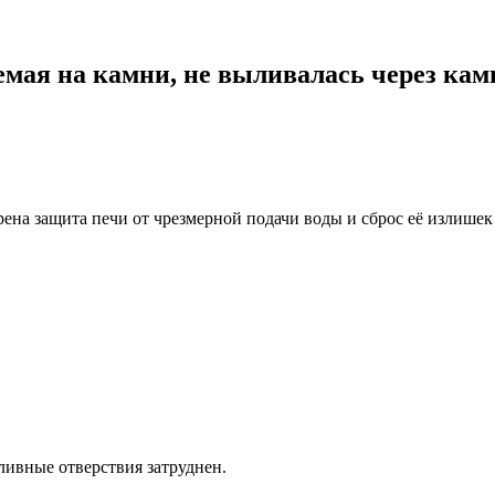
аемая на камни, не выливалась через кам
рена защита печи от чрезмерной подачи воды и сброс её излише
сливные отверствия затруднен.